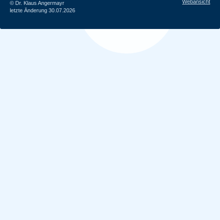
Webansicht
© Dr. Klaus Angermayr
letzte Änderung 30.07.2026