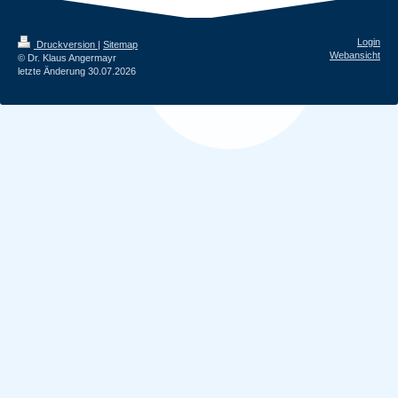
Login
Druckversion
|
Sitemap
Webansicht
© Dr. Klaus Angermayr
letzte Änderung 30.07.2026