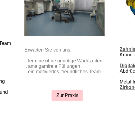
 Team
Zahnim
Erwarten Sie von uns:
Krone -
. Termine ohne unnötige Wartezeiten
Digita
. amalgamfreie Füllungen
Abdrüc
. ein motiviertes, freundliches Team
ung
Metall
Zirkon
 und
Zur Praxis