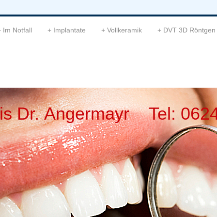
Im Notfall
Implantate
Vollkeramik
DVT 3D Röntgen
is Dr. Angermayr Tel: 062