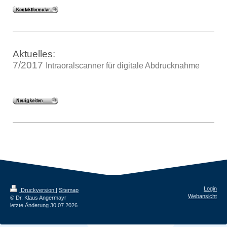
Aktuelles
:
7/2017
Intraoralscanner für digitale Abdrucknahme
Login
Druckversion
|
Sitemap
Webansicht
© Dr. Klaus Angermayr
letzte Änderung 30.07.2026