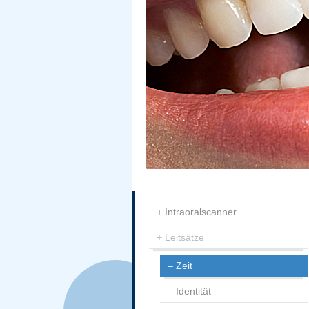
Intraoralscanner
Leitsätze
Zeit
Identität