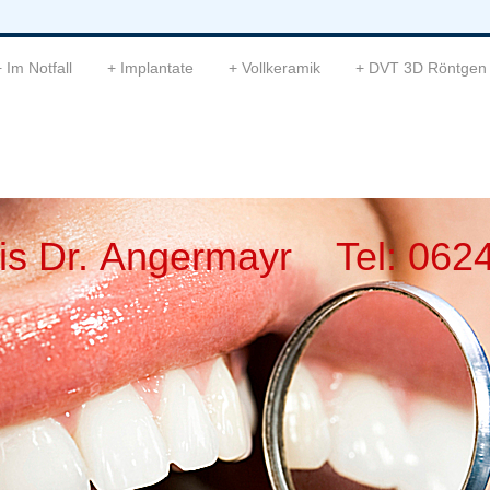
Im Notfall
Implantate
Vollkeramik
DVT 3D Röntgen
is Dr. Angermayr Tel: 062