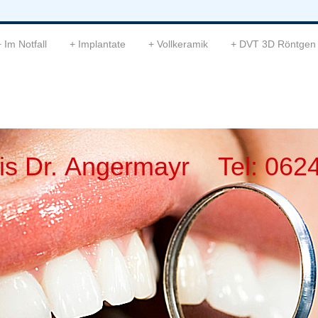
Im Notfall
Implantate
Vollkeramik
DVT 3D Röntgen
is Dr. Angermayr Tel: 062